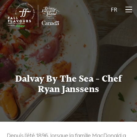
FR
Dalvay By The Sea – Chef
Ryan Janssens
Depuis l’été 1896, lorsque la famille MacDonald a