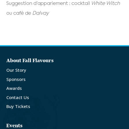
Suggestion d’appariement : cocktail
White Witch
ou café de
Dalvay
About Fall Flavours
Our Story
Sponsors
Awards
Contact Us
Buy Tickets
Events