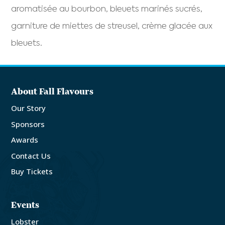
aromatisée au bourbon, bleuets marinés sucrés,
garniture de miettes de streusel, crème glacée aux
bleuets.
About Fall Flavours
Our Story
Sponsors
Awards
Contact Us
Buy Tickets
Events
Lobster