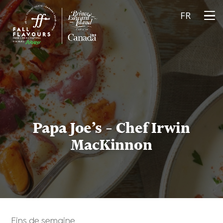
FR
Papa Joe’s – Chef Irwin
MacKinnon
Fins de semaine